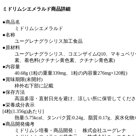
ミドリムシエメラルド商品詳細
●商品名
ミドリムシエメラルド
●名称
ユーグレナグラシリス加工食品
●原材料
ユーグレナグラシリス、コエンザイムQ10、マキュベリ
素、着色料(クチナシ黄色素、クチナシ青色素)
●内容量
40.68g (1粒の重量339mg、1粒の内容量276mg×120粒)
●賞味期限(未開封)
枠外右下部に記載
●保存方法
高温多湿・直射日光を避け、涼しい所に保管してくださ
●栄養成分表示
[4粒(1.356g)あたり]
熱量:5.75kcal、タンパク質:0.24g、脂質:0.17g、炭水化物:
●商品開発備考
ミドリムシ培養・商品開発： 株式会社ユーグレナ